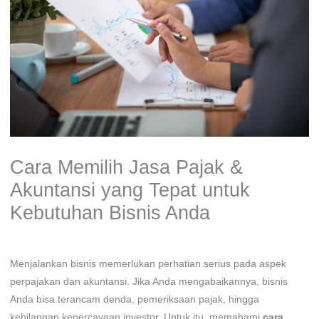
Cara Memilih Jasa Pajak &
Akuntansi yang Tepat untuk
Kebutuhan Bisnis Anda
Tinggalkan Komentar
/
Uncategorized
/ Oleh
admin
Menjalankan bisnis memerlukan perhatian serius pada aspek
perpajakan dan akuntansi. Jika Anda mengabaikannya, bisnis
Anda bisa terancam denda, pemeriksaan pajak, hingga
kehilangan kepercayaan investor. Untuk itu, memahami
cara