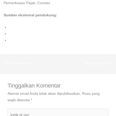
Pemeriksaan Pajak, Coretax
Sumber eksternal pendukung:
https://monjudigitalbranding.com/
https://fadhilahproperty.com/
http://aryankontraktor.com/
←
Pos Sebelumnya
Selanjutnya Pos
→
Tinggalkan Komentar
Alamat email Anda tidak akan dipublikasikan.
Ruas yang
wajib ditandai
*
Ketik