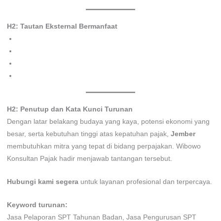
H2: Tautan Eksternal Bermanfaat
Direktorat Jenderal Pajak
Fadhilah Property
Monju Digital Branding
Aryan Kontraktor
H2: Penutup dan Kata Kunci Turunan
Dengan latar belakang budaya yang kaya, potensi ekonomi yang
besar, serta kebutuhan tinggi atas kepatuhan pajak,
Jember
membutuhkan mitra yang tepat di bidang perpajakan. Wibowo
Konsultan Pajak hadir menjawab tantangan tersebut.
Hubungi kami segera
untuk layanan profesional dan terpercaya.
Keyword turunan:
Jasa Pelaporan SPT Tahunan Badan, Jasa Pengurusan SPT