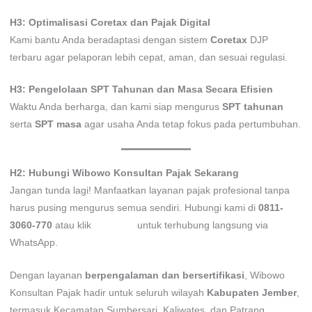
H3: Optimalisasi Coretax dan Pajak Digital
Kami bantu Anda beradaptasi dengan sistem
Coretax
DJP
terbaru agar pelaporan lebih cepat, aman, dan sesuai regulasi.
H3: Pengelolaan SPT Tahunan dan Masa Secara Efisien
Waktu Anda berharga, dan kami siap mengurus
SPT tahunan
serta
SPT masa
agar usaha Anda tetap fokus pada pertumbuhan.
H2: Hubungi Wibowo Konsultan Pajak Sekarang
Jangan tunda lagi! Manfaatkan layanan pajak profesional tanpa
harus pusing mengurus semua sendiri. Hubungi kami di
0811-
3060-770
atau klik
tautan ini
untuk terhubung langsung via
WhatsApp.
Dengan layanan
berpengalaman dan bersertifikasi
, Wibowo
Konsultan Pajak hadir untuk seluruh wilayah
Kabupaten Jember
,
termasuk Kecamatan Sumbersari, Kaliwates, dan Patrang.