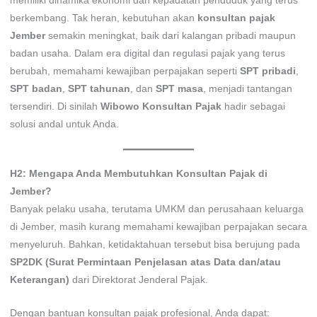
memiliki dinamika ekonomi dan kepadatan penduduk yang terus
berkembang. Tak heran, kebutuhan akan
konsultan pajak
Jember
semakin meningkat, baik dari kalangan pribadi maupun
badan usaha. Dalam era digital dan regulasi pajak yang terus
berubah, memahami kewajiban perpajakan seperti
SPT pribadi
,
SPT badan
,
SPT tahunan
, dan
SPT masa
, menjadi tantangan
tersendiri. Di sinilah
Wibowo Konsultan Pajak
hadir sebagai
solusi andal untuk Anda.
H2: Mengapa Anda Membutuhkan Konsultan Pajak di
Jember?
Banyak pelaku usaha, terutama UMKM dan perusahaan keluarga
di Jember, masih kurang memahami kewajiban perpajakan secara
menyeluruh. Bahkan, ketidaktahuan tersebut bisa berujung pada
SP2DK (Surat Permintaan Penjelasan atas Data dan/atau
Keterangan)
dari Direktorat Jenderal Pajak.
Dengan bantuan konsultan pajak profesional, Anda dapat: